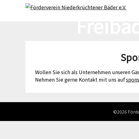
Skip
Skip
to
to
Freiba
content
content
Spo
Wollen Sie sich als Unternehmen unseren Gäs
Nehmen Sie gerne Kontakt mit uns auf
spons
©2026 Förde