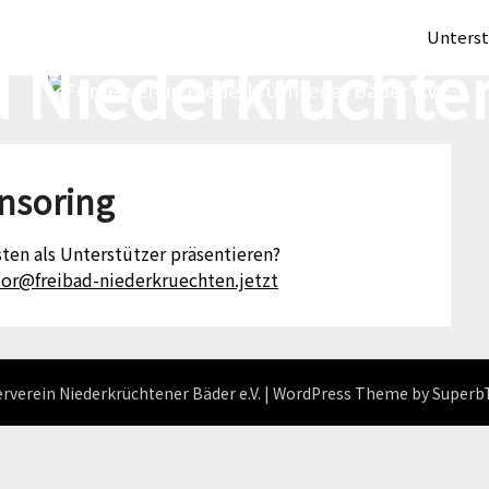
Unters
d Niederkrüchte
nsoring
ten als Unterstützer präsentieren?
or@freibad-niederkruechten.jetzt
rverein Niederkrüchtener Bäder e.V.
| WordPress Theme by
Superb